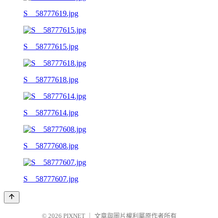
S__58777619.jpg
S__58777615.jpg
S__58777618.jpg
S__58777614.jpg
S__58777608.jpg
S__58777607.jpg
© 2026
PIXNET
｜
文章與圖片權利屬原作者所有