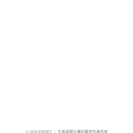
© 2026
PIXNET
｜
文章與圖片權利屬原作者所有