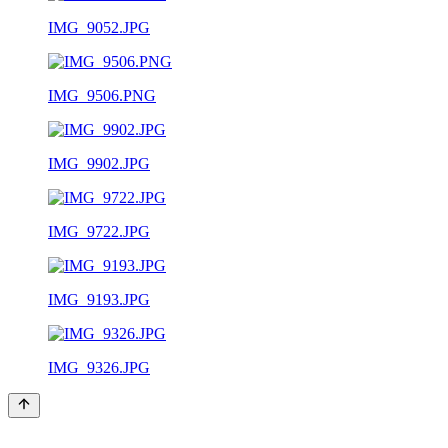
IMG_9052.JPG
IMG_9506.PNG
IMG_9902.JPG
IMG_9722.JPG
IMG_9193.JPG
IMG_9326.JPG