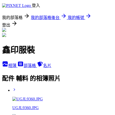
登入
我的部落格
我的部落格後台
我的帳號
登出
鑫印服裝
相簿
部落格
名片
配件 輔料 的相簿照片
UGJL9360.JPG