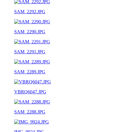
SAM_2292.JPG
SAM_2290.JPG
SAM_2291.JPG
SAM_2289.JPG
VBRQ6047.JPG
SAM_2288.JPG
IMG_9924.JPG